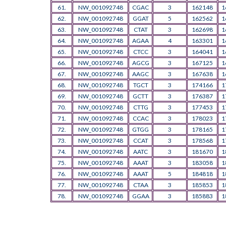
61.
NW_001092748
CGAC
3
162148
1
62.
NW_001092748
GGAT
5
162562
1
63.
NW_001092748
CTAT
3
162698
1
64.
NW_001092748
AGAA
4
163301
1
65.
NW_001092748
CTCC
3
164041
1
66.
NW_001092748
AGCG
3
167125
1
67.
NW_001092748
AAGC
3
167638
1
68.
NW_001092748
TGCT
3
174166
1
69.
NW_001092748
GCTT
3
176387
1
70.
NW_001092748
CTTG
3
177453
1
71.
NW_001092748
CCAC
3
178023
1
72.
NW_001092748
GTGG
3
178165
1
73.
NW_001092748
CCAT
3
178568
1
74.
NW_001092748
AATC
3
181670
1
75.
NW_001092748
AAAT
3
183058
1
76.
NW_001092748
AAAT
5
184818
1
77.
NW_001092748
CTAA
3
185853
1
78.
NW_001092748
GGAA
3
185883
1