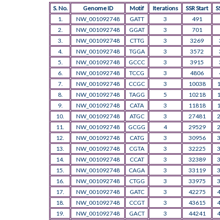
S. No.
Genome ID
Motif
Iterations
SSR Start
S
1.
NW_001092748
GATT
3
491
2.
NW_001092748
GGAT
3
701
3.
NW_001092748
CTTG
3
3269
4.
NW_001092748
TGGA
3
3572
5.
NW_001092748
GCCC
3
3915
6.
NW_001092748
TCCG
3
4806
7.
NW_001092748
CCGC
3
10038
8.
NW_001092748
TAGG
5
10218
9.
NW_001092748
CATA
3
11818
10.
NW_001092748
ATGC
3
27481
11.
NW_001092748
GCGG
4
29529
12.
NW_001092748
CATG
3
30956
13.
NW_001092748
CGTA
3
32225
14.
NW_001092748
CCAT
3
32389
15.
NW_001092748
CAGA
3
33119
16.
NW_001092748
CTGG
3
33975
17.
NW_001092748
GATC
3
42275
18.
NW_001092748
CCGT
3
43615
19.
NW_001092748
GACT
3
44241