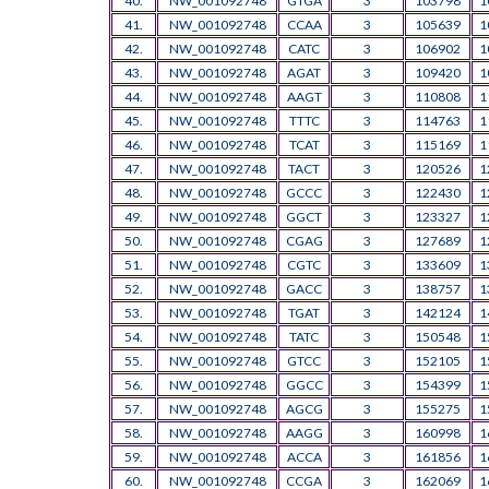
40.
NW_001092748
GTGA
3
103798
1
41.
NW_001092748
CCAA
3
105639
1
42.
NW_001092748
CATC
3
106902
1
43.
NW_001092748
AGAT
3
109420
1
44.
NW_001092748
AAGT
3
110808
1
45.
NW_001092748
TTTC
3
114763
1
46.
NW_001092748
TCAT
3
115169
1
47.
NW_001092748
TACT
3
120526
1
48.
NW_001092748
GCCC
3
122430
1
49.
NW_001092748
GGCT
3
123327
1
50.
NW_001092748
CGAG
3
127689
1
51.
NW_001092748
CGTC
3
133609
1
52.
NW_001092748
GACC
3
138757
1
53.
NW_001092748
TGAT
3
142124
1
54.
NW_001092748
TATC
3
150548
1
55.
NW_001092748
GTCC
3
152105
1
56.
NW_001092748
GGCC
3
154399
1
57.
NW_001092748
AGCG
3
155275
1
58.
NW_001092748
AAGG
3
160998
1
59.
NW_001092748
ACCA
3
161856
1
60.
NW_001092748
CCGA
3
162069
1