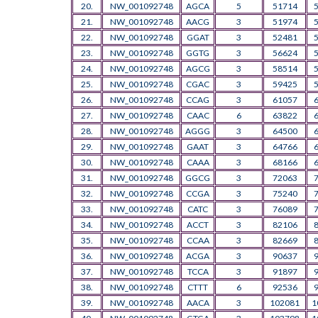
20.
NW_001092748
AGCA
5
51714
21.
NW_001092748
AACG
3
51974
22.
NW_001092748
GGAT
3
52481
23.
NW_001092748
GGTG
3
56624
24.
NW_001092748
AGCG
3
58514
25.
NW_001092748
CGAC
3
59425
26.
NW_001092748
CCAG
3
61057
27.
NW_001092748
CAAC
6
63822
28.
NW_001092748
AGGG
3
64500
29.
NW_001092748
GAAT
3
64766
30.
NW_001092748
CAAA
3
68166
31.
NW_001092748
GGCG
3
72063
32.
NW_001092748
CCGA
3
75240
33.
NW_001092748
CATC
3
76089
34.
NW_001092748
ACCT
3
82106
35.
NW_001092748
CCAA
3
82669
36.
NW_001092748
ACGA
3
90637
37.
NW_001092748
TCCA
3
91897
38.
NW_001092748
CTTT
6
92536
39.
NW_001092748
AACA
3
102081
1