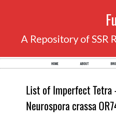
F
A Repository of SSR 
HOME
ABOUT
BRO
List of Imperfect Tetra 
Neurospora crassa OR7