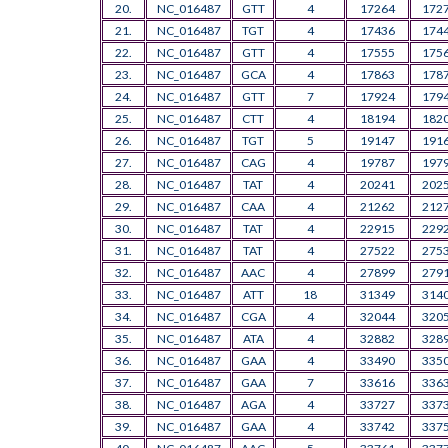
20.
NC_016487
GTT
4
17264
172
21.
NC_016487
TGT
4
17436
174
22.
NC_016487
GTT
4
17555
175
23.
NC_016487
GCA
4
17863
178
24.
NC_016487
GTT
7
17924
179
25.
NC_016487
CTT
4
18194
182
26.
NC_016487
TGT
5
19147
191
27.
NC_016487
CAG
4
19787
197
28.
NC_016487
TAT
4
20241
202
29.
NC_016487
CAA
4
21262
212
30.
NC_016487
TAT
4
22915
229
31.
NC_016487
TAT
4
27522
275
32.
NC_016487
AAC
4
27899
279
33.
NC_016487
ATT
18
31349
314
34.
NC_016487
CGA
4
32044
320
35.
NC_016487
ATA
4
32882
328
36.
NC_016487
GAA
4
33490
335
37.
NC_016487
GAA
7
33616
336
38.
NC_016487
AGA
4
33727
337
39.
NC_016487
GAA
4
33742
337