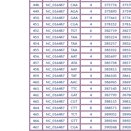
448.
NC_016487
CAA
4
375776
3757
449.
NC_016487
AGA
4
375893
3759
450.
NC_016487
GAA
4
377661
3776
451.
NC_016487
CGA
4
378152
3781
452.
NC_016487
TGT
6
382719
3827
453.
NC_016487
TAA
7
385224
3852
454.
NC_016487
TAA
4
385257
3852
455.
NC_016487
TAA
4
385332
3853
456.
NC_016487
AAT
4
385697
3857
457.
NC_016487
ATA
4
385738
3857
458.
NC_016487
AAT
6
385811
3858
459.
NC_016487
TAT
4
386103
3861
460.
NC_016487
AAC
4
386965
3869
461.
NC_016487
TTC
4
387145
3871
462.
NC_016487
GAT
4
387793
3878
463.
NC_016487
CGT
4
388115
3881
464.
NC_016487
CTT
8
388571
3885
465.
NC_016487
TCT
4
389052
3890
466.
NC_016487
GTT
4
389244
3892
467.
NC_016487
CGA
6
390368
3903