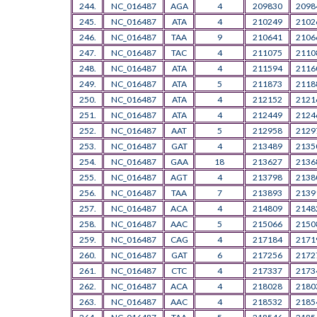
244.
NC_016487
AGA
4
209830
2098
245.
NC_016487
ATA
4
210249
2102
246.
NC_016487
TAA
9
210641
2106
247.
NC_016487
TAC
4
211075
2110
248.
NC_016487
ATA
4
211594
2116
249.
NC_016487
ATA
5
211873
2118
250.
NC_016487
ATA
4
212152
2121
251.
NC_016487
ATA
4
212449
2124
252.
NC_016487
AAT
5
212958
2129
253.
NC_016487
GAT
4
213489
2135
254.
NC_016487
GAA
18
213627
2136
255.
NC_016487
AGT
4
213798
2138
256.
NC_016487
TAA
7
213893
2139
257.
NC_016487
ACA
4
214809
2148
258.
NC_016487
AAC
5
215066
2150
259.
NC_016487
CAG
4
217184
2171
260.
NC_016487
GAT
6
217256
2172
261.
NC_016487
CTC
4
217337
2173
262.
NC_016487
ACA
4
218028
2180
263.
NC_016487
AAC
4
218532
2185