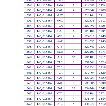
550.
NC_016487
GAA
4
519734
5197
551.
NC_016487
CAT
4
520047
5200
552.
NC_016487
GAT
4
521144
5211
553.
NC_016487
AAC
4
521533
5215
554.
NC_016487
TGA
4
522499
5225
555.
NC_016487
GAT
4
523184
5231
556.
NC_016487
ATG
4
524011
5240
557.
NC_016487
AAT
4
524055
5240
558.
NC_016487
CTT
4
525740
5257
559.
NC_016487
AGA
4
527302
5273
560.
NC_016487
ATT
18
531103
5311
561.
NC_016487
TAC
5
532666
5326
562.
NC_016487
TAA
4
532831
5328
563.
NC_016487
TCA
5
532904
5329
564.
NC_016487
CAT
4
532923
5329
565.
NC_016487
AAT
5
533006
5330
566.
NC_016487
TAT
12
534244
5342
567.
NC_016487
CTA
4
537184
5371
568.
NC_016487
TAT
4
538444
5384
569.
NC_016487
ATC
4
541070
5410