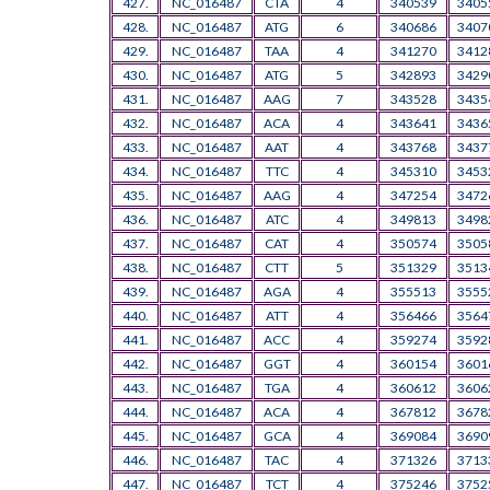
427.
NC_016487
CTA
4
340539
3405
428.
NC_016487
ATG
6
340686
3407
429.
NC_016487
TAA
4
341270
3412
430.
NC_016487
ATG
5
342893
3429
431.
NC_016487
AAG
7
343528
3435
432.
NC_016487
ACA
4
343641
3436
433.
NC_016487
AAT
4
343768
3437
434.
NC_016487
TTC
4
345310
3453
435.
NC_016487
AAG
4
347254
3472
436.
NC_016487
ATC
4
349813
3498
437.
NC_016487
CAT
4
350574
3505
438.
NC_016487
CTT
5
351329
3513
439.
NC_016487
AGA
4
355513
3555
440.
NC_016487
ATT
4
356466
3564
441.
NC_016487
ACC
4
359274
3592
442.
NC_016487
GGT
4
360154
3601
443.
NC_016487
TGA
4
360612
3606
444.
NC_016487
ACA
4
367812
3678
445.
NC_016487
GCA
4
369084
3690
446.
NC_016487
TAC
4
371326
3713
447.
NC_016487
TCT
4
375246
3752