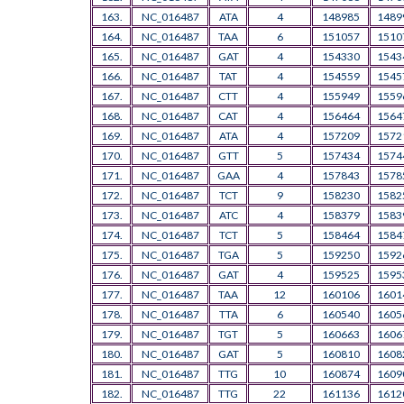
163.
NC_016487
ATA
4
148985
1489
164.
NC_016487
TAA
6
151057
1510
165.
NC_016487
GAT
4
154330
1543
166.
NC_016487
TAT
4
154559
1545
167.
NC_016487
CTT
4
155949
1559
168.
NC_016487
CAT
4
156464
1564
169.
NC_016487
ATA
4
157209
1572
170.
NC_016487
GTT
5
157434
1574
171.
NC_016487
GAA
4
157843
1578
172.
NC_016487
TCT
9
158230
1582
173.
NC_016487
ATC
4
158379
1583
174.
NC_016487
TCT
5
158464
1584
175.
NC_016487
TGA
5
159250
1592
176.
NC_016487
GAT
4
159525
1595
177.
NC_016487
TAA
12
160106
1601
178.
NC_016487
TTA
6
160540
1605
179.
NC_016487
TGT
5
160663
1606
180.
NC_016487
GAT
5
160810
1608
181.
NC_016487
TTG
10
160874
1609
182.
NC_016487
TTG
22
161136
1612