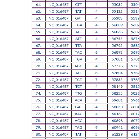
61.
NC_016487
CTT
4
55035
550
62.
NC_016487
TAT
4
55132
551
63.
NC_016487
GAT
4
55383
553
64.
NC_016487
TGA
4
56009
560
65.
NC_016487
ATC
4
56068
560
66.
NC_016487
ATT
4
56755
567
67.
NC_016487
TTA
4
56792
568
68.
NC_016487
TAC
6
56893
569
69.
NC_016487
TGA
4
57001
570
70.
NC_016487
AGG
4
57778
577
71.
NC_016487
ATT
8
57804
578
72.
NC_016487
TGT
7
57835
578
73.
NC_016487
TCT
4
58149
581
74.
NC_016487
TTG
4
58255
582
75.
NC_016487
ACA
4
59601
596
76.
NC_016487
GAT
4
60030
600
77.
NC_016487
AAG
4
60162
601
78.
NC_016487
ACC
4
60698
607
79.
NC_016487
TAG
9
60941
609
80.
NC_016487
TAT
5
61229
612