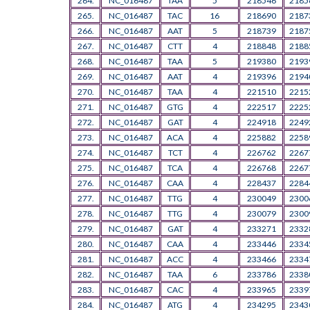
264.
NC_016487
TAA
5
218546
2185
265.
NC_016487
TAC
16
218690
2187
266.
NC_016487
AAT
5
218739
2187
267.
NC_016487
CTT
4
218848
2188
268.
NC_016487
TAA
5
219380
2193
269.
NC_016487
AAT
4
219396
2194
270.
NC_016487
TAA
4
221510
2215
271.
NC_016487
GTG
4
222517
2225
272.
NC_016487
GAT
4
224918
2249
273.
NC_016487
ACA
4
225882
2258
274.
NC_016487
TCT
4
226762
2267
275.
NC_016487
TCA
4
226768
2267
276.
NC_016487
CAA
4
228437
2284
277.
NC_016487
TTG
4
230049
2300
278.
NC_016487
TTG
4
230079
2300
279.
NC_016487
GAT
4
233271
2332
280.
NC_016487
CAA
4
233446
2334
281.
NC_016487
ACC
4
233466
2334
282.
NC_016487
TAA
6
233786
2338
283.
NC_016487
CAC
4
233965
2339
284.
NC_016487
ATG
4
234295
2343