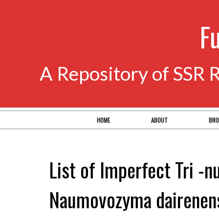
F
A Repository of SSR 
HOME
ABOUT
BRO
List of Imperfect Tri -n
Naumovozyma dairenen