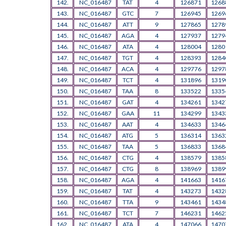
142.
NC_016487
TAT
4
126871
1268
143.
NC_016487
GTC
7
126945
1269
144.
NC_016487
ATT
9
127865
1278
145.
NC_016487
AGA
4
127937
1279
146.
NC_016487
ATA
4
128004
1280
147.
NC_016487
TGT
4
128393
1284
148.
NC_016487
ACA
4
129776
1297
149.
NC_016487
TCT
4
131896
1319
150.
NC_016487
TAA
8
133522
1335
151.
NC_016487
GAT
4
134261
1342
152.
NC_016487
GAA
11
134299
1343
153.
NC_016487
AAT
4
134633
1346
154.
NC_016487
ATG
5
136314
1363
155.
NC_016487
TAA
5
136833
1368
156.
NC_016487
CTG
4
138579
1385
157.
NC_016487
CTG
8
138969
1389
158.
NC_016487
AGA
4
141663
1416
159.
NC_016487
TAT
4
143273
1432
160.
NC_016487
TTA
9
143461
1434
161.
NC_016487
TCT
7
146231
1462
162.
NC_016487
ATA
4
147066
1470