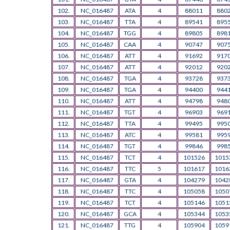
102.
NC_016487
ATA
4
88011
880
103.
NC_016487
TTA
4
89541
895
104.
NC_016487
TGG
4
89805
898
105.
NC_016487
CAA
4
90747
907
106.
NC_016487
ATT
4
91692
917
107.
NC_016487
ATT
4
92012
920
108.
NC_016487
TGA
4
93728
937
109.
NC_016487
TGA
4
94400
944
110.
NC_016487
ATT
4
94798
948
111.
NC_016487
TGT
4
96903
969
112.
NC_016487
TTA
4
99495
995
113.
NC_016487
ATC
4
99581
995
114.
NC_016487
TGT
4
99846
998
115.
NC_016487
TCT
4
101526
1015
116.
NC_016487
TTC
5
101617
1016
117.
NC_016487
GTA
4
104279
1042
118.
NC_016487
TTC
4
105058
1050
119.
NC_016487
TCT
4
105146
1051
120.
NC_016487
GCA
4
105344
1053
121.
NC_016487
TTG
4
105904
1059