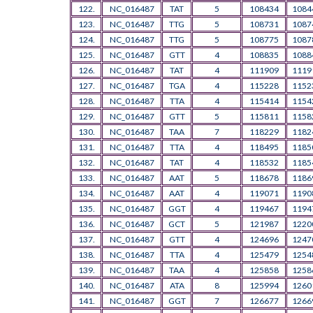
122.
NC_016487
TAT
5
108434
1084
123.
NC_016487
TTG
5
108731
1087
124.
NC_016487
TTG
5
108775
1087
125.
NC_016487
GTT
4
108835
1088
126.
NC_016487
TAT
4
111909
1119
127.
NC_016487
TGA
4
115228
1152
128.
NC_016487
TTA
4
115414
1154
129.
NC_016487
GTT
5
115811
1158
130.
NC_016487
TAA
7
118229
1182
131.
NC_016487
TTA
4
118495
1185
132.
NC_016487
TAT
4
118532
1185
133.
NC_016487
AAT
5
118678
1186
134.
NC_016487
AAT
4
119071
1190
135.
NC_016487
GGT
4
119467
1194
136.
NC_016487
GCT
5
121987
1220
137.
NC_016487
GTT
4
124696
1247
138.
NC_016487
TTA
4
125479
1254
139.
NC_016487
TAA
4
125858
1258
140.
NC_016487
ATA
8
125994
1260
141.
NC_016487
GGT
7
126677
1266