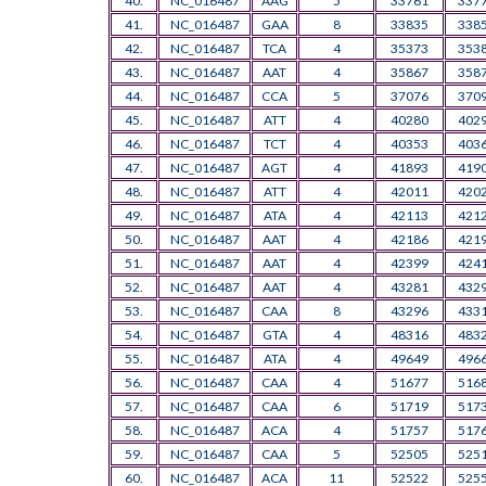
40.
NC_016487
AAG
5
33761
337
41.
NC_016487
GAA
8
33835
338
42.
NC_016487
TCA
4
35373
353
43.
NC_016487
AAT
4
35867
358
44.
NC_016487
CCA
5
37076
370
45.
NC_016487
ATT
4
40280
402
46.
NC_016487
TCT
4
40353
403
47.
NC_016487
AGT
4
41893
419
48.
NC_016487
ATT
4
42011
420
49.
NC_016487
ATA
4
42113
421
50.
NC_016487
AAT
4
42186
421
51.
NC_016487
AAT
4
42399
424
52.
NC_016487
AAT
4
43281
432
53.
NC_016487
CAA
8
43296
433
54.
NC_016487
GTA
4
48316
483
55.
NC_016487
ATA
4
49649
496
56.
NC_016487
CAA
4
51677
516
57.
NC_016487
CAA
6
51719
517
58.
NC_016487
ACA
4
51757
517
59.
NC_016487
CAA
5
52505
525
60.
NC_016487
ACA
11
52522
525