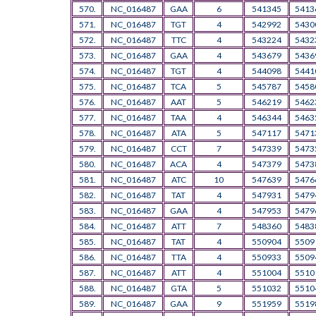
570.
NC_016487
GAA
6
541345
5413
571.
NC_016487
TGT
4
542992
5430
572.
NC_016487
TTC
4
543224
5432
573.
NC_016487
GAA
4
543679
5436
574.
NC_016487
TGT
4
544098
5441
575.
NC_016487
TCA
5
545787
5458
576.
NC_016487
AAT
5
546219
5462
577.
NC_016487
TAA
4
546344
5463
578.
NC_016487
ATA
5
547117
5471
579.
NC_016487
CCT
7
547339
5473
580.
NC_016487
ACA
4
547379
5473
581.
NC_016487
ATC
10
547639
5476
582.
NC_016487
TAT
4
547931
5479
583.
NC_016487
GAA
4
547953
5479
584.
NC_016487
ATT
7
548360
5483
585.
NC_016487
TAT
4
550904
5509
586.
NC_016487
TTA
4
550933
5509
587.
NC_016487
ATT
4
551004
5510
588.
NC_016487
GTA
5
551032
5510
589.
NC_016487
GAA
9
551959
5519