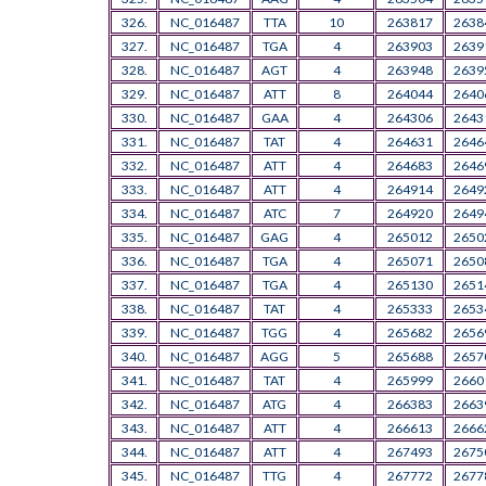
326.
NC_016487
TTA
10
263817
2638
327.
NC_016487
TGA
4
263903
2639
328.
NC_016487
AGT
4
263948
2639
329.
NC_016487
ATT
8
264044
2640
330.
NC_016487
GAA
4
264306
2643
331.
NC_016487
TAT
4
264631
2646
332.
NC_016487
ATT
4
264683
2646
333.
NC_016487
ATT
4
264914
2649
334.
NC_016487
ATC
7
264920
2649
335.
NC_016487
GAG
4
265012
2650
336.
NC_016487
TGA
4
265071
2650
337.
NC_016487
TGA
4
265130
2651
338.
NC_016487
TAT
4
265333
2653
339.
NC_016487
TGG
4
265682
2656
340.
NC_016487
AGG
5
265688
2657
341.
NC_016487
TAT
4
265999
2660
342.
NC_016487
ATG
4
266383
2663
343.
NC_016487
ATT
4
266613
2666
344.
NC_016487
ATT
4
267493
2675
345.
NC_016487
TTG
4
267772
2677