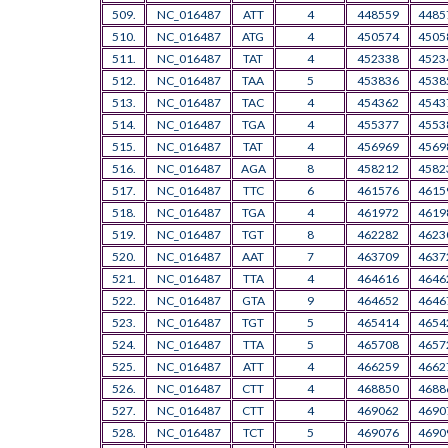
509.
NC_016487
ATT
4
448559
4485
510.
NC_016487
ATG
4
450574
4505
511.
NC_016487
TAT
4
452338
4523
512.
NC_016487
TAA
5
453836
4538
513.
NC_016487
TAC
4
454362
4543
514.
NC_016487
TGA
4
455377
4553
515.
NC_016487
TAT
4
456969
4569
516.
NC_016487
AGA
8
458212
4582
517.
NC_016487
TTC
6
461576
4615
518.
NC_016487
TGA
4
461972
4619
519.
NC_016487
TGT
8
462282
4623
520.
NC_016487
AAT
7
463709
4637
521.
NC_016487
TTA
4
464616
4646
522.
NC_016487
GTA
9
464652
4646
523.
NC_016487
TGT
5
465414
4654
524.
NC_016487
TTA
5
465708
4657
525.
NC_016487
ATT
4
466259
4662
526.
NC_016487
CTT
4
468850
4688
527.
NC_016487
CTT
4
469062
4690
528.
NC_016487
TCT
5
469076
4690