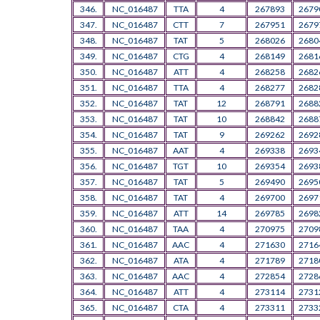
346.
NC_016487
TTA
4
267893
2679
347.
NC_016487
CTT
7
267951
2679
348.
NC_016487
TAT
5
268026
2680
349.
NC_016487
CTG
4
268149
2681
350.
NC_016487
ATT
4
268258
2682
351.
NC_016487
TTA
4
268277
2682
352.
NC_016487
TAT
12
268791
2688
353.
NC_016487
TAT
10
268842
2688
354.
NC_016487
TAT
9
269262
2692
355.
NC_016487
AAT
4
269338
2693
356.
NC_016487
TGT
10
269354
2693
357.
NC_016487
TAT
5
269490
2695
358.
NC_016487
TAT
4
269700
2697
359.
NC_016487
ATT
14
269785
2698
360.
NC_016487
TAA
4
270975
2709
361.
NC_016487
AAC
4
271630
2716
362.
NC_016487
ATA
4
271789
2718
363.
NC_016487
AAC
4
272854
2728
364.
NC_016487
ATT
4
273114
2731
365.
NC_016487
CTA
4
273311
2733