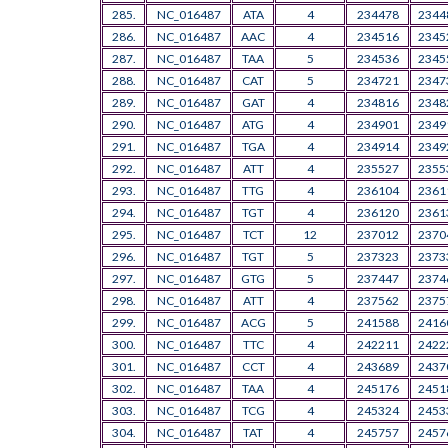
285.
NC_016487
ATA
4
234478
2344
286.
NC_016487
AAC
4
234516
2345
287.
NC_016487
TAA
5
234536
2345
288.
NC_016487
CAT
5
234721
2347
289.
NC_016487
GAT
4
234816
2348
290.
NC_016487
ATG
4
234901
2349
291.
NC_016487
TGA
4
234914
2349
292.
NC_016487
ATT
4
235527
2355
293.
NC_016487
TTG
4
236104
2361
294.
NC_016487
TGT
4
236120
2361
295.
NC_016487
TCT
12
237012
2370
296.
NC_016487
TGT
5
237323
2373
297.
NC_016487
GTG
5
237447
2374
298.
NC_016487
ATT
4
237562
2375
299.
NC_016487
ACG
5
241588
2416
300.
NC_016487
TTC
4
242211
2422
301.
NC_016487
CCT
4
243689
2437
302.
NC_016487
TAA
4
245176
2451
303.
NC_016487
TCG
4
245324
2453
304.
NC_016487
TAT
4
245757
2457