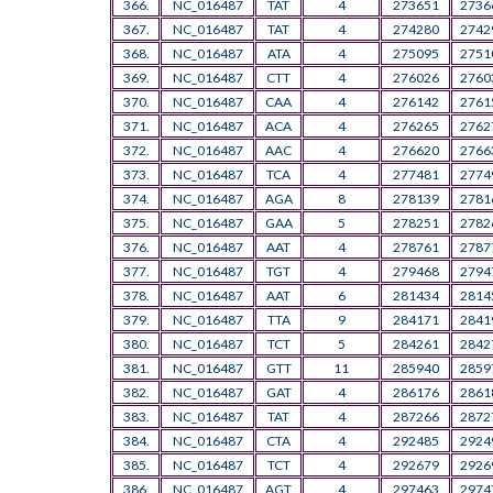
366.
NC_016487
TAT
4
273651
2736
367.
NC_016487
TAT
4
274280
2742
368.
NC_016487
ATA
4
275095
2751
369.
NC_016487
CTT
4
276026
2760
370.
NC_016487
CAA
4
276142
2761
371.
NC_016487
ACA
4
276265
2762
372.
NC_016487
AAC
4
276620
2766
373.
NC_016487
TCA
4
277481
2774
374.
NC_016487
AGA
8
278139
2781
375.
NC_016487
GAA
5
278251
2782
376.
NC_016487
AAT
4
278761
2787
377.
NC_016487
TGT
4
279468
2794
378.
NC_016487
AAT
6
281434
2814
379.
NC_016487
TTA
9
284171
2841
380.
NC_016487
TCT
5
284261
2842
381.
NC_016487
GTT
11
285940
2859
382.
NC_016487
GAT
4
286176
2861
383.
NC_016487
TAT
4
287266
2872
384.
NC_016487
CTA
4
292485
2924
385.
NC_016487
TCT
4
292679
2926
386.
NC_016487
AGT
4
297463
2974