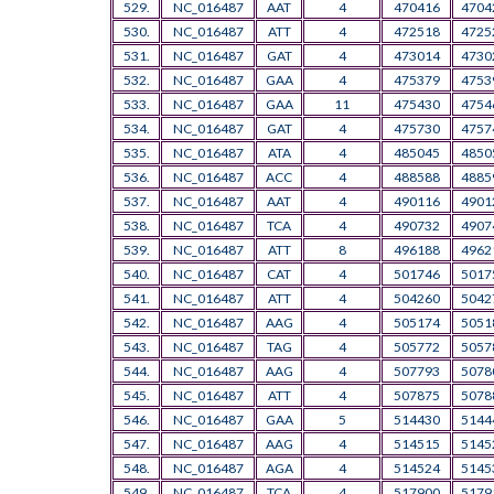
529.
NC_016487
AAT
4
470416
4704
530.
NC_016487
ATT
4
472518
4725
531.
NC_016487
GAT
4
473014
4730
532.
NC_016487
GAA
4
475379
4753
533.
NC_016487
GAA
11
475430
4754
534.
NC_016487
GAT
4
475730
4757
535.
NC_016487
ATA
4
485045
4850
536.
NC_016487
ACC
4
488588
4885
537.
NC_016487
AAT
4
490116
4901
538.
NC_016487
TCA
4
490732
4907
539.
NC_016487
ATT
8
496188
4962
540.
NC_016487
CAT
4
501746
5017
541.
NC_016487
ATT
4
504260
5042
542.
NC_016487
AAG
4
505174
5051
543.
NC_016487
TAG
4
505772
5057
544.
NC_016487
AAG
4
507793
5078
545.
NC_016487
ATT
4
507875
5078
546.
NC_016487
GAA
5
514430
5144
547.
NC_016487
AAG
4
514515
5145
548.
NC_016487
AGA
4
514524
5145
549.
NC_016487
TCA
4
517900
5179