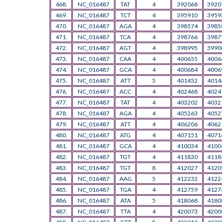
468.
NC_016487
TAT
4
392068
3920
469.
NC_016487
TCT
4
395910
3959
470.
NC_016487
AGA
4
398574
3985
471.
NC_016487
TCA
4
398766
3987
472.
NC_016487
AGT
4
398995
3990
473.
NC_016487
CAA
4
400655
4006
474.
NC_016487
GCA
4
400684
4006
475.
NC_016487
ATT
5
401452
4014
476.
NC_016487
ACC
4
402468
4024
477.
NC_016487
TAT
4
403202
4032
478.
NC_016487
AGA
4
405263
4052
479.
NC_016487
ATT
4
406206
4062
480.
NC_016487
ATG
4
407151
4071
481.
NC_016487
GCA
4
410034
4100
482.
NC_016487
TGT
4
411830
4118
483.
NC_016487
TGT
8
412027
4120
484.
NC_016487
AAG
5
412232
4122
485.
NC_016487
TGA
4
412759
4127
486.
NC_016487
ATA
5
418068
4180
487.
NC_016487
TTA
4
420073
4200