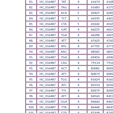
81.
NC_016487
TAT
4
61674
616
82.
NC_016487
TAG
6
61683
617
83.
NC_016487
ACA
5
63825
638
84.
NC_016487
TCT
5
64195
642
85.
NC_016487
CTA
5
65642
656
86.
NC_016487
GAT
4
66235
662
87.
NC_016487
TGA
4
66288
662
88.
NC_016487
ATT
4
67620
676
89.
NC_016487
ATG
4
67705
677
90.
NC_016487
AAC
4
68063
680
91.
NC_016487
TGA
4
69456
694
92.
NC_016487
CAG
4
79114
791
93.
NC_016487
ACT
4
80082
800
94.
NC_016487
ATT
4
80879
808
95.
NC_016487
TGG
4
81624
816
96.
NC_016487
ATC
4
82014
820
97.
NC_016487
TTC
4
82879
828
98.
NC_016487
ATT
4
84560
845
99.
NC_016487
GGA
4
84660
846
100.
NC_016487
TTA
4
86468
864
101.
NC_016487
GTA
4
87448
874