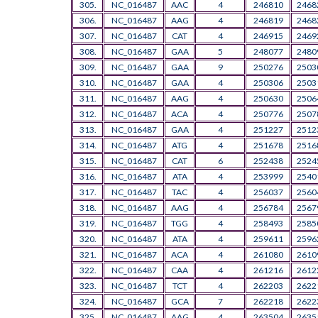
305.
NC_016487
AAC
4
246810
2468
306.
NC_016487
AAG
4
246819
2468
307.
NC_016487
CAT
4
246915
2469
308.
NC_016487
GAA
5
248077
2480
309.
NC_016487
GAA
9
250276
2503
310.
NC_016487
GAA
4
250306
2503
311.
NC_016487
AAG
4
250630
2506
312.
NC_016487
ACA
4
250776
2507
313.
NC_016487
GAA
4
251227
2512
314.
NC_016487
ATG
4
251678
2516
315.
NC_016487
CAT
6
252438
2524
316.
NC_016487
ATA
4
253999
2540
317.
NC_016487
TAC
4
256037
2560
318.
NC_016487
AAG
4
256784
2567
319.
NC_016487
TGG
4
258493
2585
320.
NC_016487
ATA
4
259611
2596
321.
NC_016487
ACA
4
261080
2610
322.
NC_016487
CAA
4
261216
2612
323.
NC_016487
TCT
4
262203
2622
324.
NC_016487
GCA
7
262218
2622
325.
NC_016487
AAG
4
263504
2635