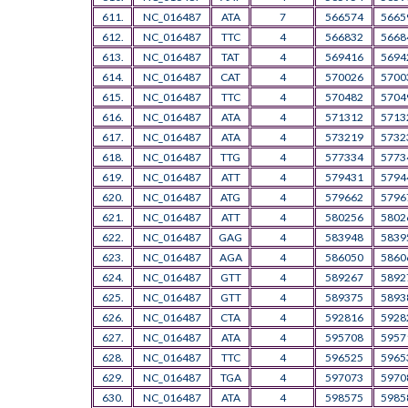
611.
NC_016487
ATA
7
566574
5665
612.
NC_016487
TTC
4
566832
5668
613.
NC_016487
TAT
4
569416
5694
614.
NC_016487
CAT
4
570026
5700
615.
NC_016487
TTC
4
570482
5704
616.
NC_016487
ATA
4
571312
5713
617.
NC_016487
ATA
4
573219
5732
618.
NC_016487
TTG
4
577334
5773
619.
NC_016487
ATT
4
579431
5794
620.
NC_016487
ATG
4
579662
5796
621.
NC_016487
ATT
4
580256
5802
622.
NC_016487
GAG
4
583948
5839
623.
NC_016487
AGA
4
586050
5860
624.
NC_016487
GTT
4
589267
5892
625.
NC_016487
GTT
4
589375
5893
626.
NC_016487
CTA
4
592816
5928
627.
NC_016487
ATA
4
595708
5957
628.
NC_016487
TTC
4
596525
5965
629.
NC_016487
TGA
4
597073
5970
630.
NC_016487
ATA
4
598575
5985