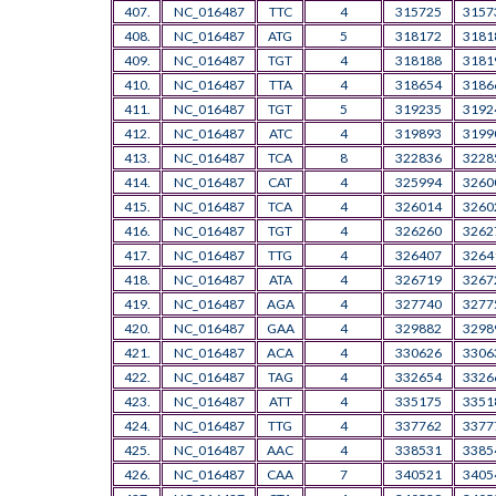
407.
NC_016487
TTC
4
315725
3157
408.
NC_016487
ATG
5
318172
3181
409.
NC_016487
TGT
4
318188
3181
410.
NC_016487
TTA
4
318654
3186
411.
NC_016487
TGT
5
319235
3192
412.
NC_016487
ATC
4
319893
3199
413.
NC_016487
TCA
8
322836
3228
414.
NC_016487
CAT
4
325994
3260
415.
NC_016487
TCA
4
326014
3260
416.
NC_016487
TGT
4
326260
3262
417.
NC_016487
TTG
4
326407
3264
418.
NC_016487
ATA
4
326719
3267
419.
NC_016487
AGA
4
327740
3277
420.
NC_016487
GAA
4
329882
3298
421.
NC_016487
ACA
4
330626
3306
422.
NC_016487
TAG
4
332654
3326
423.
NC_016487
ATT
4
335175
3351
424.
NC_016487
TTG
4
337762
3377
425.
NC_016487
AAC
4
338531
3385
426.
NC_016487
CAA
7
340521
3405