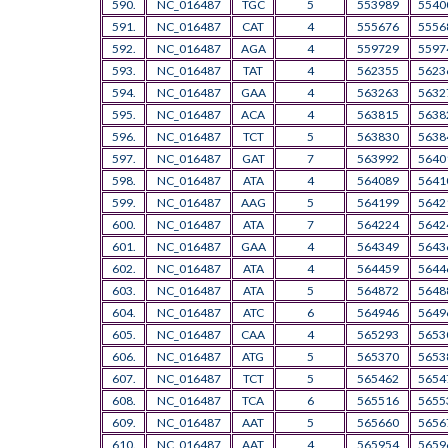
590.
NC_016487
TGC
5
553989
5540
591.
NC_016487
CAT
4
555676
5556
592.
NC_016487
AGA
4
559729
5597
593.
NC_016487
TAT
4
562355
5623
594.
NC_016487
GAA
4
563263
5632
595.
NC_016487
ACA
4
563815
5638
596.
NC_016487
TCT
5
563830
5638
597.
NC_016487
GAT
7
563992
5640
598.
NC_016487
ATA
4
564089
5641
599.
NC_016487
AAG
5
564199
5642
600.
NC_016487
ATA
7
564224
5642
601.
NC_016487
GAA
4
564349
5643
602.
NC_016487
ATA
4
564459
5644
603.
NC_016487
ATA
5
564872
5648
604.
NC_016487
ATC
6
564946
5649
605.
NC_016487
CAA
4
565293
5653
606.
NC_016487
ATG
5
565370
5653
607.
NC_016487
TCT
5
565462
5654
608.
NC_016487
TCA
6
565516
5655
609.
NC_016487
AAT
5
565660
5656
610.
NC_016487
AAT
4
565954
5659