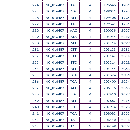
224.
NC_016487
TAT
4
198648
1986
225.
NC_016487
ATG
4
199051
1990
226.
NC_016487
ATT
4
199306
1993
227.
NC_016487
TAT
4
199645
1996
228.
NC_016487
AAC
4
200059
2000
229.
NC_016487
ATA
4
201915
2019
230.
NC_016487
ATT
4
202318
2023
231.
NC_016487
CTT
4
203123
2031
232.
NC_016487
CTT
7
203147
2031
233.
NC_016487
TTC
4
203214
2032
234.
NC_016487
ATT
4
203544
2035
235.
NC_016487
TCA
4
203674
2036
236.
NC_016487
TCA
4
205400
2054
237.
NC_016487
ATT
4
206336
2063
238.
NC_016487
TTG
4
207810
2078
239.
NC_016487
ATT
5
207862
2078
240.
NC_016487
TTG
4
207934
2079
241.
NC_016487
TCA
4
208082
2080
242.
NC_016487
TAT
4
208140
2081
243.
NC_016487
TAT
5
208269
2082