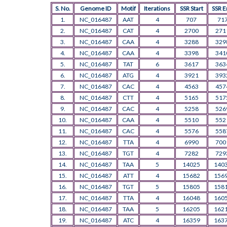
S. No.
Genome ID
Motif
Iterations
SSR Start
SSR E
1.
NC_016487
AAT
4
707
71
2.
NC_016487
CAT
4
2700
271
3.
NC_016487
CAA
4
3288
329
4.
NC_016487
CAA
4
3398
341
5.
NC_016487
TAT
6
3617
363
6.
NC_016487
ATG
4
3921
393
7.
NC_016487
CAC
4
4563
457
8.
NC_016487
CTT
4
5165
517
9.
NC_016487
CAC
4
5258
526
10.
NC_016487
CAA
4
5510
552
11.
NC_016487
CAC
4
5576
558
12.
NC_016487
TTA
4
6990
700
13.
NC_016487
TGT
4
7282
729
14.
NC_016487
TAA
5
14025
140
15.
NC_016487
ATT
4
15682
156
16.
NC_016487
TGT
5
15805
158
17.
NC_016487
TTA
4
16048
160
18.
NC_016487
TAA
5
16205
162
19.
NC_016487
ATC
4
16359
163