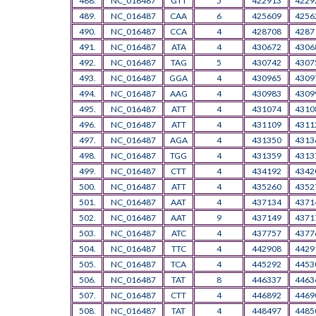
488.
NC_016487
GTT
5
422913
4229
489.
NC_016487
CAA
6
425609
4256
490.
NC_016487
CCA
4
428708
4287
491.
NC_016487
ATA
4
430672
4306
492.
NC_016487
TAG
5
430742
4307
493.
NC_016487
GGA
4
430965
4309
494.
NC_016487
AAG
4
430983
4309
495.
NC_016487
ATT
4
431074
4310
496.
NC_016487
ATT
4
431109
4311
497.
NC_016487
AGA
4
431350
4313
498.
NC_016487
TGG
4
431359
4313
499.
NC_016487
CTT
4
434192
4342
500.
NC_016487
ATT
4
435260
4352
501.
NC_016487
AAT
4
437134
4371
502.
NC_016487
AAT
9
437149
4371
503.
NC_016487
ATC
4
437757
4377
504.
NC_016487
TTC
4
442908
4429
505.
NC_016487
TCA
4
445292
4453
506.
NC_016487
TAT
8
446337
4463
507.
NC_016487
CTT
4
446892
4469
508.
NC_016487
TAT
4
448497
4485