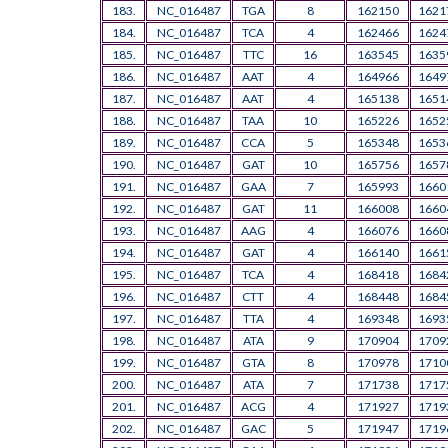
183.
NC_016487
TGA
8
162150
1621
184.
NC_016487
TCA
4
162466
1624
185.
NC_016487
TTC
16
163545
1635
186.
NC_016487
AAT
4
164966
1649
187.
NC_016487
AAT
4
165138
1651
188.
NC_016487
TAA
10
165226
1652
189.
NC_016487
CCA
5
165348
1653
190.
NC_016487
GAT
10
165756
1657
191.
NC_016487
GAA
7
165993
1660
192.
NC_016487
GAT
11
166008
1660
193.
NC_016487
AAG
4
166076
1660
194.
NC_016487
GAT
4
166140
1661
195.
NC_016487
TCA
4
168418
1684
196.
NC_016487
CTT
4
168448
1684
197.
NC_016487
TTA
4
169348
1693
198.
NC_016487
ATA
9
170904
1709
199.
NC_016487
GTA
8
170978
1710
200.
NC_016487
ATA
7
171738
1717
201.
NC_016487
ACG
4
171927
1719
202.
NC_016487
GAC
5
171947
1719