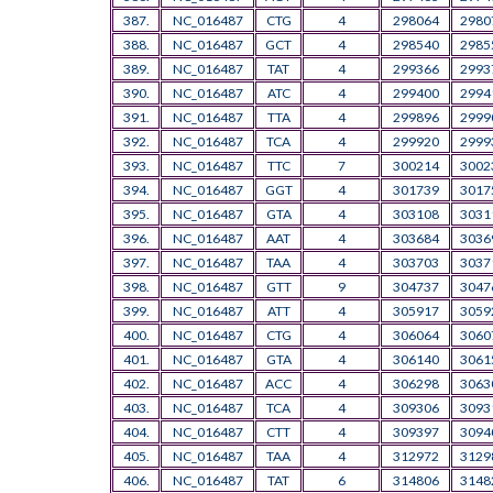
387.
NC_016487
CTG
4
298064
2980
388.
NC_016487
GCT
4
298540
2985
389.
NC_016487
TAT
4
299366
2993
390.
NC_016487
ATC
4
299400
2994
391.
NC_016487
TTA
4
299896
2999
392.
NC_016487
TCA
4
299920
2999
393.
NC_016487
TTC
7
300214
3002
394.
NC_016487
GGT
4
301739
3017
395.
NC_016487
GTA
4
303108
3031
396.
NC_016487
AAT
4
303684
3036
397.
NC_016487
TAA
4
303703
3037
398.
NC_016487
GTT
9
304737
3047
399.
NC_016487
ATT
4
305917
3059
400.
NC_016487
CTG
4
306064
3060
401.
NC_016487
GTA
4
306140
3061
402.
NC_016487
ACC
4
306298
3063
403.
NC_016487
TCA
4
309306
3093
404.
NC_016487
CTT
4
309397
3094
405.
NC_016487
TAA
4
312972
3129
406.
NC_016487
TAT
6
314806
3148