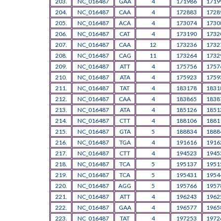
203.
NC_016487
GAA
4
171986
1719
204.
NC_016487
CAA
4
172883
1728
205.
NC_016487
ACA
4
173074
1730
206.
NC_016487
CAT
4
173190
1732
207.
NC_016487
CAA
12
173236
1732
208.
NC_016487
CAG
11
173264
1732
209.
NC_016487
ATT
4
175756
1757
210.
NC_016487
ATA
4
175923
1759
211.
NC_016487
TAT
4
183178
1831
212.
NC_016487
CAA
4
183865
1838
213.
NC_016487
ATA
4
185126
1851
214.
NC_016487
CTT
4
188106
1881
215.
NC_016487
GTA
5
188834
1888
216.
NC_016487
TGA
4
191616
1916
217.
NC_016487
CTT
4
194523
1945
218.
NC_016487
TCA
5
195137
1951
219.
NC_016487
TCA
5
195431
1954
220.
NC_016487
AGG
5
195766
1957
221.
NC_016487
ATT
4
196243
1962
222.
NC_016487
GAA
4
196577
1965
223.
NC_016487
TAT
4
197253
1972